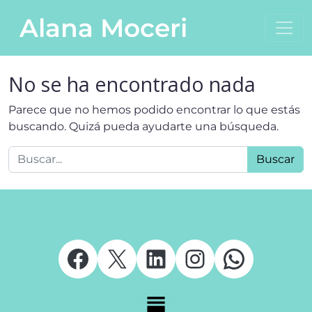
Saltar al contenido
Alana Moceri
Navegación principal
No se ha encontrado nada
Parece que no hemos podido encontrar lo que estás
buscando. Quizá pueda ayudarte una búsqueda.
Buscar:
Facebook
X
LinkedIn
Instagram
Whats