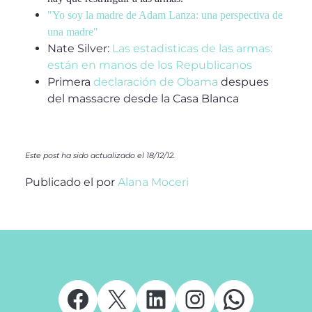
"Yo soy la madre de Adam Lanza: una perspectiva de
una madre"
Nate Silver:
Las estadisticas de las armas:
están en manos de los Republicanos
Primera
declaración de Obama
despues
del massacre desde la Casa Blanca
Este post ha sido actualizado el 18/12/12.
Publicado el
por
Alana Moceri
Facebook
X
LinkedIn
Instagram
Whats