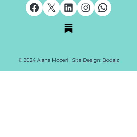
Facebook
X
LinkedIn
Instagram
Whats
© 2024 Alana Moceri | Site Design: Bodaiz