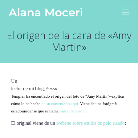
Saltar al contenido
Alana Moceri
Navegación principal
El origen de la cara de «Amy
Martin»
Un
lector de mi blog,
Simon
Templar, ha encontrado el origen del foto de “Amy Martin”–explica
cómo lo ha hecho
en su comentario aquí.
Viene de una fotógrafa
estadounidense que se llama
Anita Patterson
.
El original viene de un
website sobre estilos de pelo rizado
: