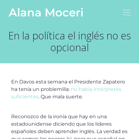
Saltar al contenido
Alana Moceri
Navegación principal
En la política el inglés no es
opcional
En Davos esta semana el Presidente Zapatero
ha tenía un problemilla:
no había intérpretes
suficientes
. Que mala suerte.
Reconozco de la ironía que hay en una
estadounidense diciendo que los líderes
españoles deben aprender inglés. La verdad es
que somos los peores (si, peor que españa) en