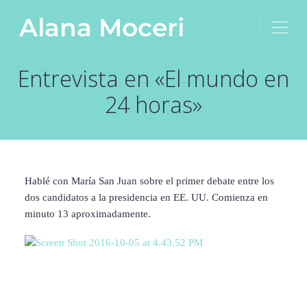
Saltar al contenido
Alana Moceri
Navegación principal
Entrevista en «El mundo en
24 horas»
Hablé con María San Juan sobre el primer debate entre los
dos candidatos a la presidencia en EE. UU. Comienza en
minuto 13 aproximadamente.