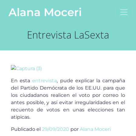
Saltar al contenido
Alana Moceri
Navegación principal
Entrevista LaSexta
En esta
entrevista
, pude explicar la campaña
del Partido Demócrata de los EE.UU. para que
los ciudadanos realicen el voto por correo lo
antes posible, y así evitar irregularidades en el
recuento de votos en unas elecciones tan
atípicas.
Publicado el
29/09/2020
por
Alana Moceri