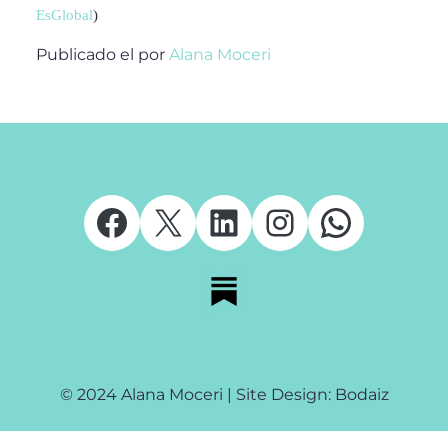
EsGlobal
)
Publicado el
por
Alana Moceri
Facebook
X
LinkedIn
Instagram
Whats
© 2024 Alana Moceri | Site Design: Bodaiz