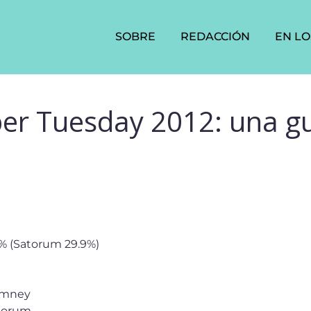
SOBRE
REDACCIÓN
EN LO
er Tuesday 2012: una g
% (Satorum 29.9%)
omney
ntorum