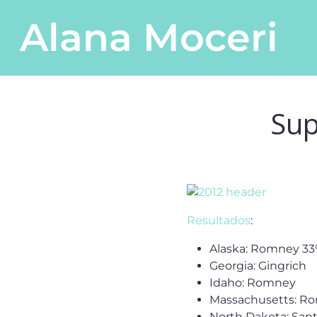
Saltar al contenido
Alana Moceri
Navegación principal
Sup
Resultados
:
Alaska: Romney 33
Georgia: Gingrich
Idaho: Romney
Massachusetts: R
North Dakota: Sa