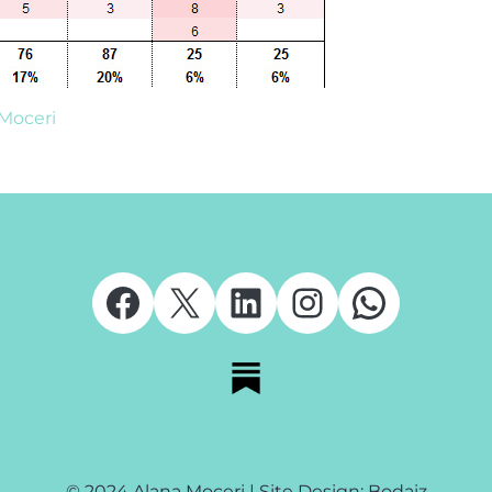
Moceri
Facebook
X
LinkedIn
Instagram
Whats
© 2024 Alana Moceri | Site Design: Bodaiz