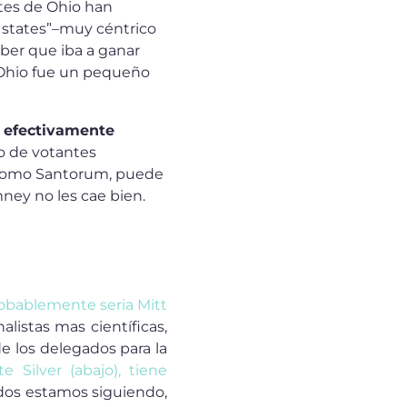
ntes de Ohio han
ng states”–muy céntrico
ber que iba a ganar
e Ohio fue un pequeño
s efectivamente
o de votantes
 como Santorum, puede
ney no les cae bien.
obablemente seria Mitt
alistas mas científicas,
e los delegados para la
te Silver (abajo), tiene
odos estamos siguiendo,