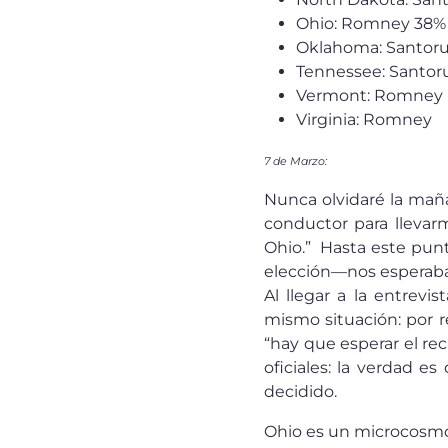
Ohio: Romney 38%
Oklahoma: Santor
Tennessee: Santo
Vermont: Romney
Virginia: Romney
7 de Marzo:
Nunca olvidaré la maña
conductor para llevarm
Ohio.” Hasta este punt
elección—nos esperaba
Al llegar a la entrevi
mismo situación: por re
“hay que esperar el re
oficiales: la verdad es
decidido.
Ohio es un microcosmo 