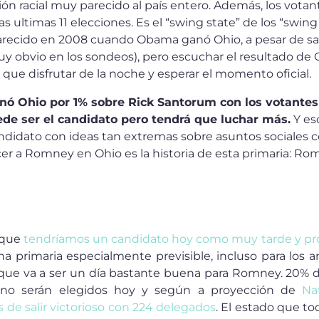
ión racial muy parecido al país entero. Además, los vota
as ultimas 11 elecciones. Es el “swing state” de los “swi
parecido en 2008 cuando Obama ganó Ohio, a pesar de sa
uy obvio en los sondeos), pero escuchar el resultado d
 que disfrutar de la noche y esperar el momento oficial.
nó Ohio por 1% sobre Rick Santorum con los votante
de ser el candidato pero tendrá que luchar más.
Y es
didato con ideas tan extremas sobre asuntos sociales
er a Romney en Ohio es la historia de esta primaria: Rom
 que
tendríamos un candidato hoy como muy tarde y pr
na primaria especialmente previsible, incluso para los an
que va a ser un día bastante buena para Romney. 20% d
ano serán elegidos hoy y según a proyección de
Na
 de salir victorioso con 224 delegados
. El estado que t