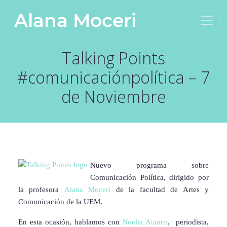
Saltar al contenido
Alana Moceri
Navegación principal
Talking Points
#comunicaciónpolítica – 7
de Noviembre
Nuevo programa sobre
Comunicación Política, dirigido por
la profesora
Alana Moceri
de la facultad de Artes y
Comunicación de la UEM.
En esta ocasión, hablamos con
Noelia Atance
, periodista,