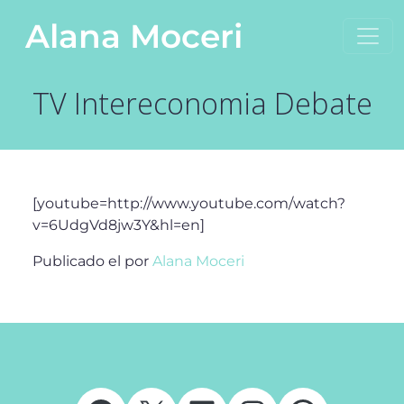
Saltar al contenido
Alana Moceri
Navegación principal
TV Intereconomia Debate
[youtube=http://www.youtube.com/watch?
v=6UdgVd8jw3Y&hl=en]
Publicado el
por
Alana Moceri