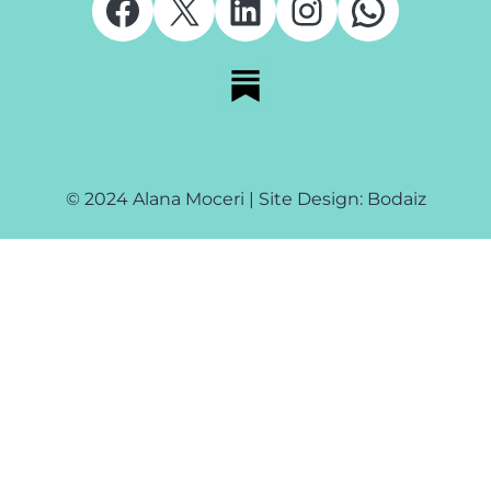
Facebook
X
LinkedIn
Instagram
Whats
© 2024 Alana Moceri | Site Design: Bodaiz