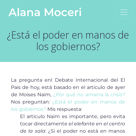
Saltar al contenido
Alana Moceri
Navegación principal
¿Está el poder en manos de
los gobiernos?
La pregunta enl Debate Internacional del El
Pais de hoy, está basado en el articulo de ayer
de Moises Naim,
¿Por qué no amaina la crisis?
Nos preguntan:
¿Está el poder en manos de
los gobiernos?
Mis respuesta:
El articulo Naim es importante, pero evita
tocar directamente
el elefante en el centro
de la sala
: ¿Si el poder no está en manos