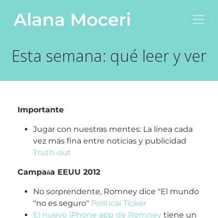
Saltar al contenido
Alana Moceri
Navegación principal
Esta semana: qué leer y ver
Importante
Jugar con nuestras mentes: La línea cada
vez más fina entre noticias y publicidad
Truth-out
Campa
a EEUU 2012
ñ
No sorprendente, Romney dice "El mundo
"no es seguro"
Political Ticker
El nuevo iPhone app de Romney
tiene un