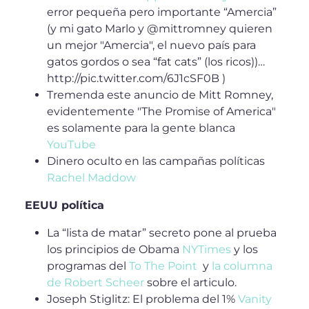
error pequeña pero importante “Amercia”
(y mi gato Marlo y @mittromney quieren
un mejor "Amercia", el nuevo país para
gatos gordos o sea “fat cats” (los ricos))…
http://pic.twitter.com/6J1cSF0B )
Tremenda este anuncio de Mitt Romney,
evidentemente "The Promise of America"
es solamente para la gente blanca
YouTube
Dinero oculto en las campañas políticas
Rachel Maddow
EEUU política
La “lista de matar” secreto pone al prueba
los principios de Obama
NYTimes
y los
programas del
To The Point
y
la columna
de Robert Scheer
sobre el articulo.
Joseph Stiglitz: El problema del 1%
Vanity