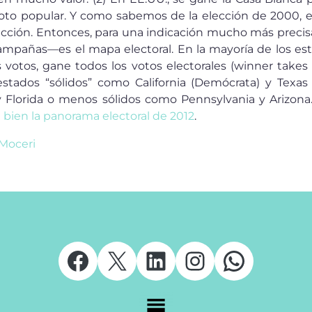
 voto popular. Y como sabemos de la elección de 2000, e
lección. Entonces, para una indicación mucho más prec
campañas—es el mapa electoral. En la mayoría de los es
 votos, gane todos los votos electorales (winner takes a
tados “sólidos” como California (Demócrata) y Texas 
 Florida o menos sólidos como Pennsylvania y Arizon
bien la panorama electoral de 2012
.
Moceri
Facebook
X
LinkedIn
Instagram
Whats