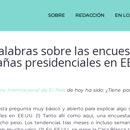
SOBRE
REDACCIÓN
EN LO
labras sobre las encues
ñas presidenciales en E
te Internacional de El Pais
de hoy ha sido: ¿Tiene po
sta pregunta muy básico y abierto para explicar algo 
les en EE.UU. (1) Tanto allí como aquí, una encuest
cho peso. Los tendencias tras meses o incluso seman
en mucho valor. (2) En EE.UU., se gane la Casa Blanca 