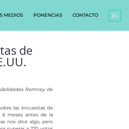
S MEDIOS
PONENCIAS
CONTACTO
ES
tas de
E.UU.
sibilidades Romney de
sobre las encuestas de
a 6 meses antes de la
as nos dice algo, pero
por superar a 270 votos