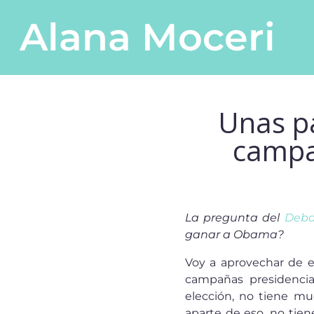
Saltar al contenido
Alana Moceri
Navegación principal
Unas pa
campa
La pregunta del
Deba
ganar a Obama?
Voy a aprovechar de e
campañas presidencia
elección, no tiene mu
aparte de eso, no tien