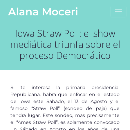
Saltar al contenido
Alana Moceri
Navegación principal
Iowa Straw Poll: el show
mediática triunfa sobre el
proceso Democrático
Si te interesa la primaria presidencial
Republicana, habra que enfocar en el estado
de Iowa este Sabado, el 13 de Agosto y el
famoso “Straw Poll” (sondeo de paja) que
tendrá lugar. Este sondeo, mas precisamente
el “Ames Straw Poll”, es solamente convocado
un Sábado en Agosto en los años de una