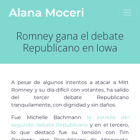
Saltar al contenido
Alana Moceri
Navegación principal
Romney gana el debate
Republicano en Iowa
A pesar de algunos intentos a atacar a Mitt
Romney y su día difícil con votantes, ha salido
del tercer debate Republicano
tranquilamente, con dignidad y sin daños.
Fue Michelle Bachmann
la estrella del
segundo debate Republicano
y en el tercero,
lo que destacó fue su tensión con Tim
Pawlenty, otro Republicano de Minnesota.