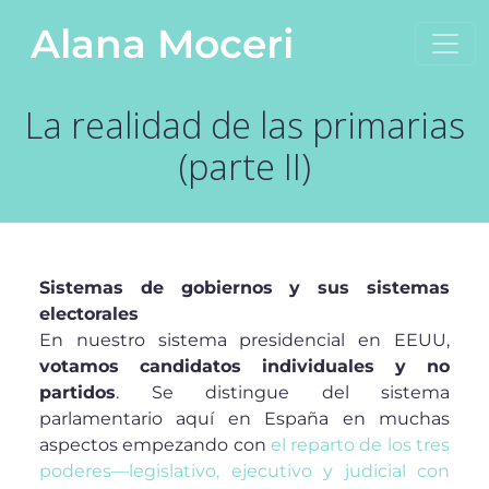
Saltar al contenido
Alana Moceri
Navegación principal
La realidad de las primarias
(parte II)
Sistemas de gobiernos y sus sistemas
electorales
En nuestro sistema presidencial en EEUU,
votamos candidatos individuales y no
partidos
. Se distingue del sistema
parlamentario aquí en España en muchas
aspectos empezando con
el reparto de los tres
poderes—legislativo, ejecutivo y judicial con