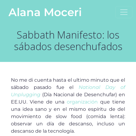
Saltar al contenido
Alana Moceri
Navegación principal
Sabbath Manifesto: los
sábados desenchufados
No me di cuenta hasta el ultimo minuto que el
sábado pasado fue el
National Day of
Unplugging
(Día Nacional de Desenchufar) en
EE.UU. Viene de una
organización
que tiene
una idea sano y en el mismo espíritu de del
movimiento de slow food (comida lenta):
observar un día de descanso, incluso un
descanso de la tecnología.