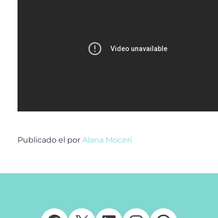
Publicado el
por
Alana Moceri